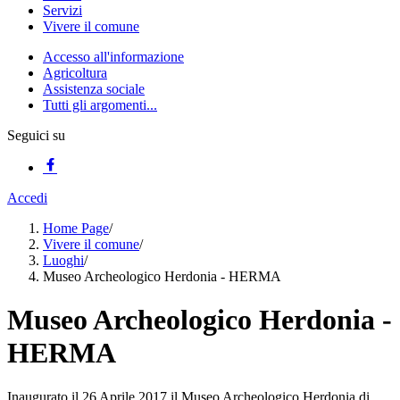
Servizi
Vivere il comune
Accesso all'informazione
Agricoltura
Assistenza sociale
Tutti gli argomenti...
Seguici su
Accedi
Home Page
/
Vivere il comune
/
Luoghi
/
Museo Archeologico Herdonia - HERMA
Museo Archeologico Herdonia -
HERMA
Inaugurato il 26 Aprile 2017 il Museo Archeologico Herdonia di