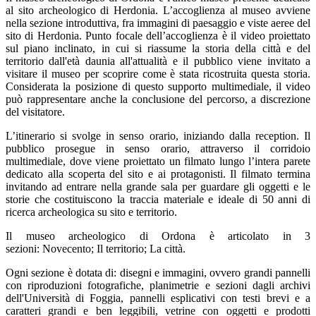
al sito archeologico di Herdonia. L’accoglienza al museo avviene
nella sezione introduttiva, fra immagini di paesaggio e viste aeree del
sito di Herdonia. Punto focale dell’accoglienza è il video proiettato
sul piano inclinato, in cui si riassume la storia della città e del
territorio dall'età daunia all'attualità e il pubblico viene invitato a
visitare il museo per scoprire come è stata ricostruita questa storia.
Considerata la posizione di questo supporto multimediale, il video
può rappresentare anche la conclusione del percorso, a discrezione
del visitatore.
L’itinerario si svolge in senso orario, iniziando dalla reception. Il
pubblico prosegue in senso orario, attraverso il corridoio
multimediale, dove viene proiettato un filmato lungo l’intera parete
dedicato alla scoperta del sito e ai protagonisti. Il filmato termina
invitando ad entrare nella grande sala per guardare gli oggetti e le
storie che costituiscono la traccia materiale e ideale di 50 anni di
ricerca archeologica su sito e territorio.
Il museo archeologico di Ordona è articolato in 3
sezioni: Novecento; Il territorio; La città​.
​​Ogni sezione è dotata di: disegni e immagini, ovvero grandi pannelli
con riproduzioni fotografiche, planimetrie e sezioni dagli archivi
dell'Università di Foggia, pannelli esplicativi con testi brevi e a
caratteri grandi e ben leggibili, vetrine con oggetti e prodotti