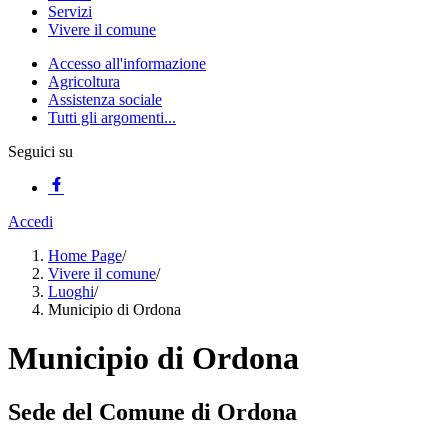
Servizi
Vivere il comune
Accesso all'informazione
Agricoltura
Assistenza sociale
Tutti gli argomenti...
Seguici su
Accedi
Home Page
/
Vivere il comune
/
Luoghi
/
Municipio di Ordona
Municipio di Ordona
Sede del Comune di Ordona