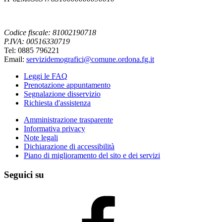
Codice fiscale: 81002190718
P.IVA: 00516330719
Tel: 0885 796221
Email:
servizidemografici@comune.ordona.fg.it
Leggi le FAQ
Prenotazione appuntamento
Segnalazione disservizio
Richiesta d'assistenza
Amministrazione trasparente
Informativa privacy
Note legali
Dichiarazione di accessibilità
Piano di miglioramento del sito e dei servizi
Seguici su